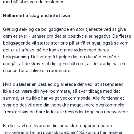
med 50 ubesvarede beskeder.
Hellere et afslag end intet svar
Gør dig selv og de boligsøgende en stor tjeneste ved at give
dem et svar - uanset om det er positivt eller negativt. De fleste
boligsøgende vil sætte stor pris på at få et svar, også selvom
det er et afslag, så de kan komme videre med deres
boligsøgning. Det vil også hjælpe dig, da du på den måde
undgår, at de skriver til dig igen i håb om, at de stadig har en
chance for at blive din roommate.
Hvis du læser en besked og allerede dér ved, at afsenderen
ikke skal være din nye roommate, så svar tilbage med det
samme, at du ikke har valgt vedkommende. Alle fortjener et
svar og det vil gøre din indbakke meget mere overkommelig
fremfor hvis du bare lader alle beskeder ligge hen ubesvarede.
Er du i tvivl om hvordan din indbakke fungerer med de
forskellige lister og svar-skabeloner? Så kan du her læse en